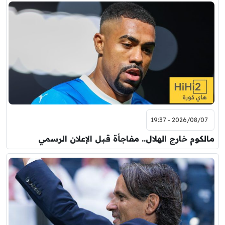
7:00 م
مباراة ودية
برشلونة
نوتنغهام فورست
8:00 م
مباراة ودية
اودينيزي
برشلونة
2026/08/07 - 19:37
مالكوم خارج الهلال.. مفاجأة قبل الإعلان الرسمي