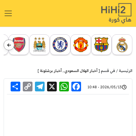
الرئيسية
في قسم [
أخبار الهلال السعودي
,
أخبار برشلونة
]
re
elegram
Copy
WhatsApp
Facebook
X
2026/05/13 - 10:48
Link