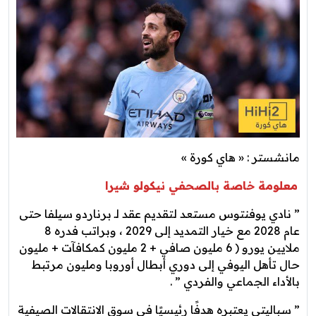
مانشستر : « هاي كورة »
معلومة خاصة بالصحفي نيكولو شيرا
” نادي يوفنتوس مستعد لتقديم عقد لـ برناردو سيلفا حتى
عام 2028 مع خيار التمديد إلى 2029 ، وبراتب فدره 8
ملايين يورو ( 6 مليون صافي + 2 مليون كمكافآت + مليون
حال تأهل اليوفي إلى دوري أبطال أوروبا ومليون مرتبط
بالأداء الجماعي والفردي ” .
” سباليتي يعتبره هدفًا رئيسيًا في سوق الانتقالات الصيفية