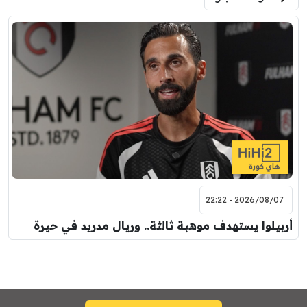
فرينتسفاروشي
ريال مدريد
7:00 م
مباراة ودية
برشلونة
نوتنغهام فورست
8:00 م
مباراة ودية
اودينيزي
برشلونة
2026/08/07 - 22:22
أربيلوا يستهدف موهبة ثالثة.. وريال مدريد في حيرة