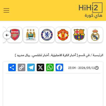
الرئيسية
في قسم [
أخبار الكرة الانجليزية
,
أخبار تشلسي
,
ريال مدريد
]
re
elegram
Copy
WhatsApp
Facebook
X
2026/05/11 - 23:04
Link