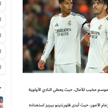
أ
أ
أ
أ
أ
 موسم مخيب للآمال، حيث يعطي النادي الأولوية
مام الأمور، حيث أبدى فلورنتينو بيريز استعداده