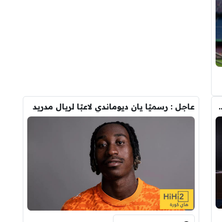
تحول صفقة رودري من ريال مدريد الى برشلونة
عاجل : رسميًا يان ديوماندي لاعبًا لريال مدريد