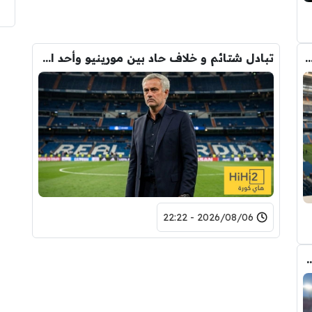
دريد ” شاهد تشكيله الريال القادمه لاكتساح المركز الثاني
تبادل شتائم و خلاف حاد بين مورينيو وأحد افراد ادارة ريال مدريد بعد انهيار صفقة رودري
2026/08/06 - 22:22
 الانتقال الى برشلونة.. 3 أسباب وراء قراره