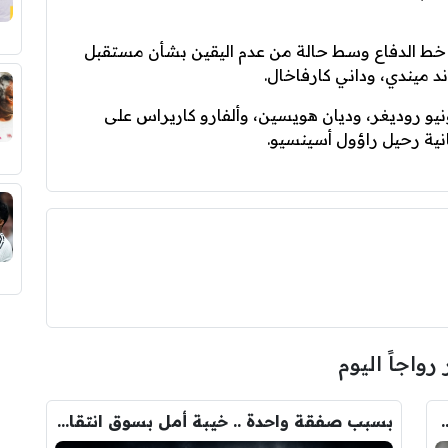
ي خط الدفاع وسط حالة من عدم اليقين بشأن مستقبل
اند ميندي، وداني كارفاخال.
طونيو روديغر، وديان هويسين، وألفارو كاريراس على
نية رحيل راؤول أسينسيو.
 رواجاً اليوم
ودري مع برشلونة.. قيمة الصفقة والراتب
بسبب صفقة واحدة .. خيبة أمل بسوق انتقالات ريال مدريد !