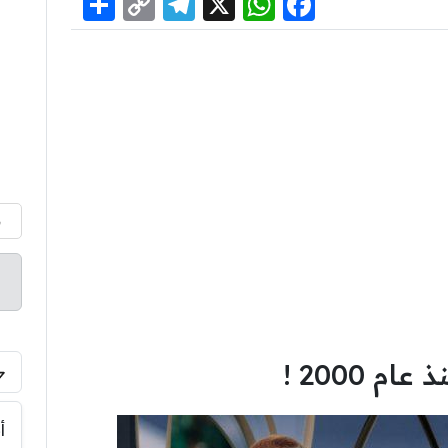
Share
Telegram
Copy
WhatsApp
Facebook
X
Link
م
أ