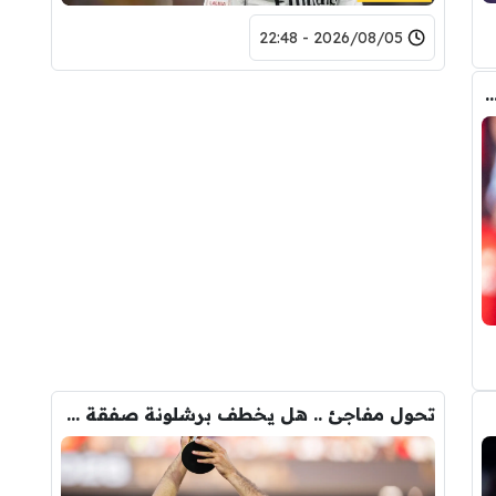
2026/08/05 - 22:48
 المالي من أرسنال لريال مدريد من أجل شراء فينيسيوس جونيور
تحول مفاجئ .. هل يخطف برشلونة صفقة رودري من قلب مدريد ؟