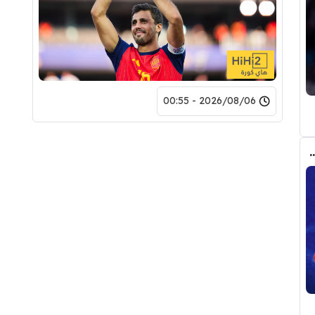
2026/08/06 - 00:55
م من أتلتيكو مدريد على برشلونة في ملف ألفاريز