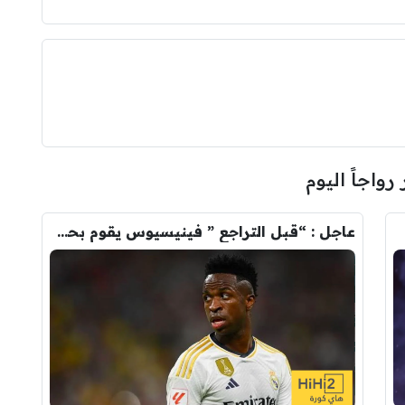
 رواجاً اليوم
عاجل : “قبل التراجع ” فينيسيوس يقوم بحذف كل صوره مع ريال مدريد