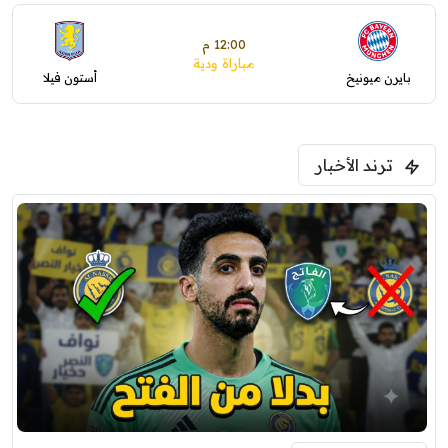
12:00 م
مباراة ودية
بايرن ميونيخ
أستون فيلا
ترند الأخبار