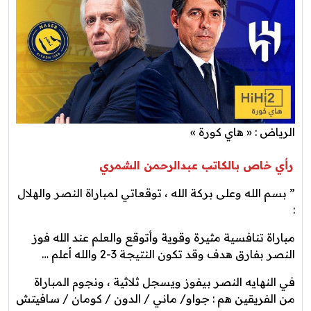
الرياض : « هاي كورة »
رأي خاص بالكاتب عبدالرحمن الشمري
” ‏بسم الله وعلى بركة الله ، توقعاتي لمباراة ‎النصر والهلال
:
مباراة تنافسية مثيرة وقوية وأتوقع والعلم عند الله فوز
النصر بفارق هدف وقد تكون النتيجة 3-2 والله أعلم …
في النهايه النصر بيفوز ويسجل ثلاثية ، ونجوم المباراة
من الفريقين هم : جواو/ ماني / الدون / كومان / سافيتش