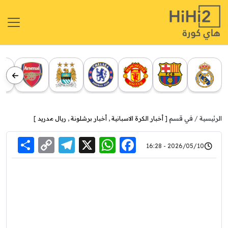
الرئيسية
في قسم [
أخبار الكرة الاسبانية
,
أخبار برشلونة
,
ريال مدريد
]
re
elegram
Copy
WhatsApp
Facebook
X
2026/05/10 - 16:28
Link