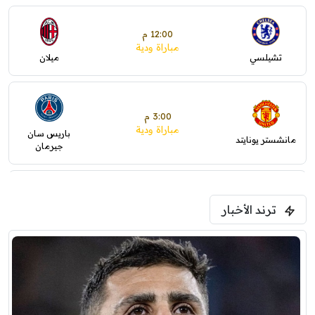
12:00 م
مباراة ودية
تشيلسي
ميلان
3:00 م
مباراة ودية
باريس سان
مانشستر يونايتد
جيرمان
5:00 م
ترند الأخبار
ودية( ابو ظبي الرياضية -TV )
فرينتسفاروشي
ريال مدريد
7:00 م
مباراة ودية
برشلونة
نوتنغهام فورست