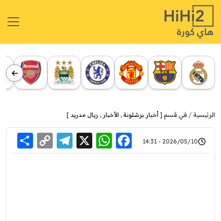
الرئيسية
في قسم [
أخبار برشلونة
,
الأخبار
,
ريال مدريد
]
re
elegram
Copy
WhatsApp
Facebook
X
2026/05/10 - 14:31
Link