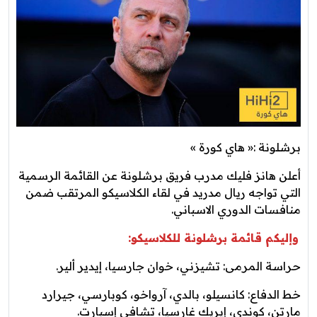
برشلونة :« هاي كورة »
أعلن هانز فليك مدرب فريق برشلونة عن القائمة الرسمية
التي تواجه ريال مدريد في لقاء الكلاسيكو المرتقب ضمن
منافسات الدوري الاسباني.
وإليكم قائمة برشلونة للكلاسيكو:
حراسة المرمى: تشيزني، خوان جارسيا، إيدير ألير.
خط الدفاع: كانسيلو، بالدي، آرواخو، كوبارسي، جيرارد
مارتن، كوندي، إيريك غارسيا، تشافي إسبارت.