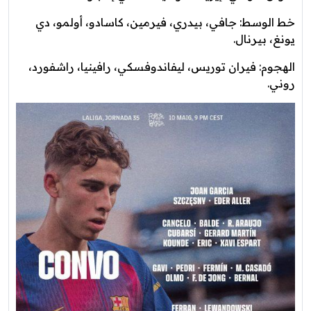
خط الوسط: جافي، بيدري، فيرمين، كاسادو، أولمو، دي
يونغ، بيرنال.
الهجوم: فيران توريس، ليفاندوفسكي، رافينيا، راشفورد،
روني.