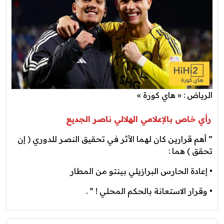
الرياض : « هاي كورة »
رأي خاص بالإعلامي الهلالي ناصر الجديع
” ‏أهم قرارين كان لهما الأثر في تحقيق النصر للدوري ( إن
تحقق ) هما :
• إعادة الحارس البرازيلي بينتو من المطار
• وقرار الاستعانة بالحكم المحلي ! ” .