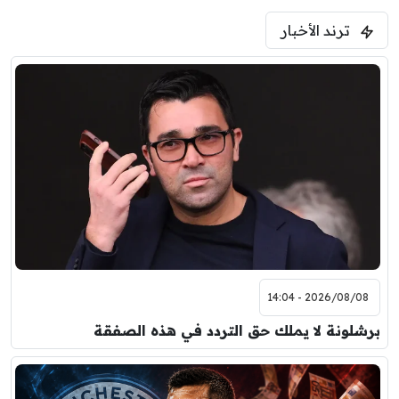
5:00 م
ترند الأخبار
ودية( ابو ظبي الرياضية -TV )
فرينتسفاروشي
ريال مدريد
7:00 م
مباراة ودية
برشلونة
نوتنغهام فورست
8:00 م
مباراة ودية
اودينيزي
برشلونة
2026/08/08 - 14:04
برشلونة لا يملك حق التردد في هذه الصفقة