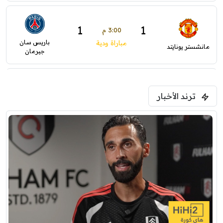
1
1
3:00 م
باريس سان
مباراة ودية
مانشستر يونايتد
جيرمان
0
0
5:00 م
ترند الأخبار
ودية( ابو ظبي الرياضية -TV )
فرينتسفاروشي
ريال مدريد
7:00 م
مباراة ودية
برشلونة
نوتنغهام فورست
8:00 م
مباراة ودية
اودينيزي
برشلونة