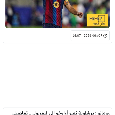
2026/08/07 - 14:07
رومانو : برشلونة يُعير أراوخو الى ليفربول .. تفاصيل