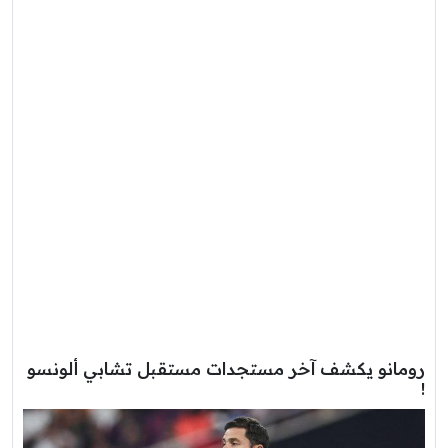
رومانو يكشف آخر مستجدات مستقبل تشابي ألونسو
!