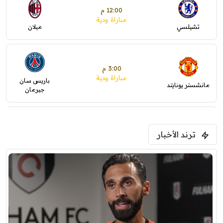
12:00 م
مباراة ودية
تشيلسي
ميلان
3:00 م
مباراة ودية
باريس سان
مانشستر يونايتد
جيرمان
5:00 م
ترند الأخبار
ودية( ابو ظبي الرياضية -TV )
فرينتسفاروشي
ريال مدريد
7:00 م
مباراة ودية
برشلونة
نوتنغهام فورست