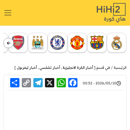
الرئيسية
في قسم [
أخبار الكرة الانجليزية
,
أخبار تشلسي
,
أخبار ليفربول
]
re
elegram
Copy
WhatsApp
Facebook
X
2026/05/10 - 00:52
Link