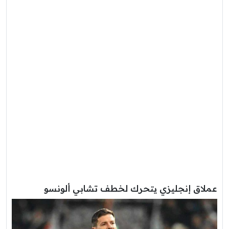
عملاق إنجليزي يتحرك لخطف تشابي ألونسو