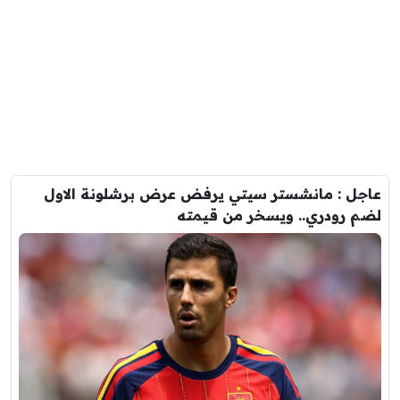
عاجل : مانشستر سيتي يرفض عرض برشلونة الاول
لضم رودري.. ويسخر من قيمته