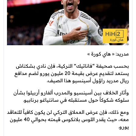
مدريد: « هاي كورة »
بحسب صحيفة “فاناتيك” التركية، فإن نادي بشكتاش
يستعد لتقديم عرض بقيمة 20 مليون يورو لضم مدافع
ريال مدريد راؤول أسينسيو هذا الصيف.
وأثار الخلاف بين أسينسيو والمدرب ألفارو أربيلوا بشأن
سلوكه شكوكاً حول مستقبله في سانتياغو برنابيو.
ومع ذلك، فإن عرض العملاق التركي لن يكون كافياً للتعاقد
معه، حيث يقدر اللوس بلانكوس قيمته بحوالي 40 مليون
يورو.