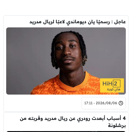
عاجل : رسميًا يان ديوماندي لاعبًا لريال مدريد
2026/08/06 - 17:11
4 أسباب أبعدت رودري عن ريال مدريد وقربته من
برشلونة