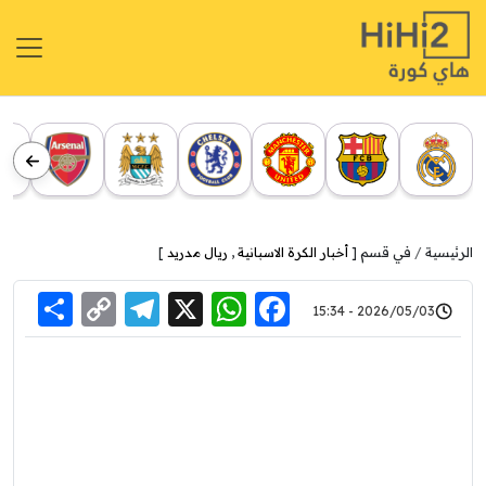
الرئيسية
في قسم [
أخبار الكرة الاسبانية
,
ريال مدريد
]
re
elegram
Copy
WhatsApp
Facebook
X
2026/05/03 - 15:34
Link