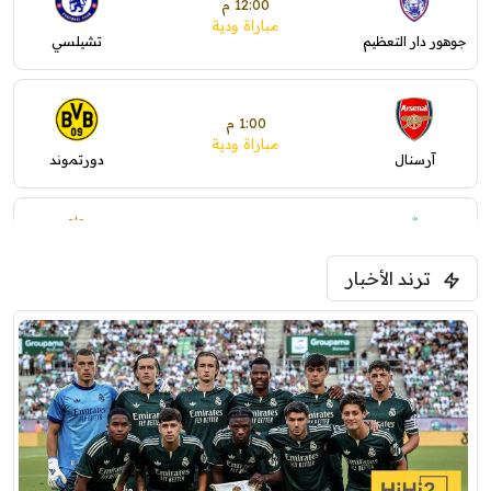
12:00 م
مباراة ودية
جوهور دار التعظيم
تشيلسي
1:00 م
مباراة ودية
آرسنال
دورتموند
1:30 م
مباراة ودية
ترند الأخبار
ليفربول
موناكو