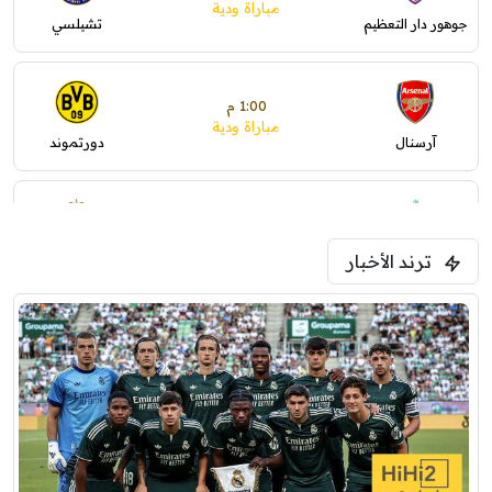
مباراة ودية
جوهور دار التعظيم
تشيلسي
1:00 م
مباراة ودية
آرسنال
دورتموند
1:30 م
مباراة ودية
ترند الأخبار
ليفربول
موناكو