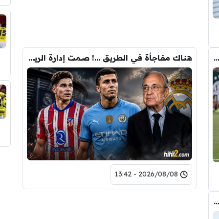
كل تلخص ريال مورينيو في لقاء اليوم امام فيرينكفاروش
هناك مفاجأة في الطريق …! صمت إدارة الريال ليس من باب الصدفة
2026/08/08 - 13:42
بادلية تلوح في الأفق بين برشلونة والسيتي لحسم صفقة رودري