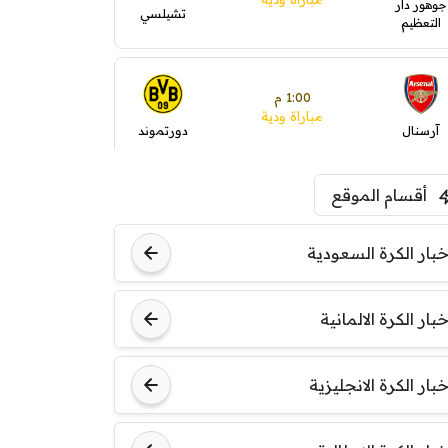
جوهور دار
تشيلسي
التعظيم
1:00 م
مباراة ودية
آرسنال
دورتموند
أقسام الموقع
1:30 م
مباراة ودية
ليفربول
موناكو
خبار الكرة السعودية
خبار الكرة الالمانية
خبار الكرة الانجليزية