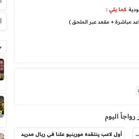
أ
ودية
كما يلي :
أ
 رواجاً اليوم
يو يعوض رودري بالصفقة التي ينتظرها جمهور الريال
أول لاعب ينتقده مورينيو علنا في ريال مدريد