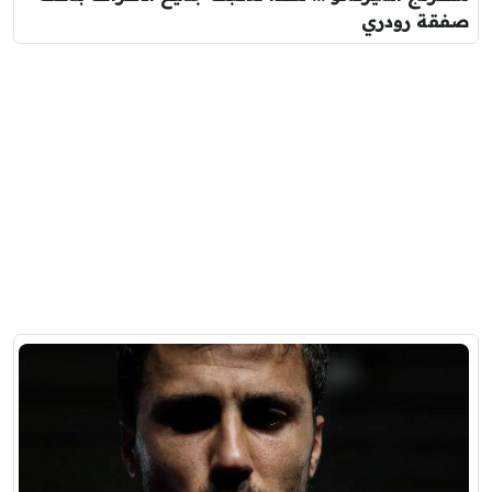
صفقة رودري