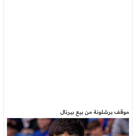
موقف برشلونة من بيع بيرنال