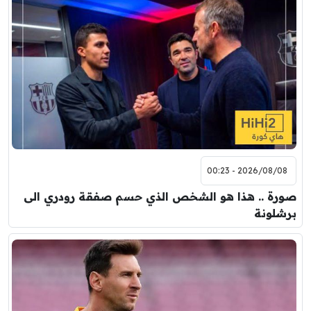
7:00 م
مباراة ودية
برشلونة
نوتنغهام فورست
8:00 م
مباراة ودية
اودينيزي
برشلونة
2026/08/08 - 00:23
صورة .. هذا هو الشخص الذي حسم صفقة رودري الى
برشلونة