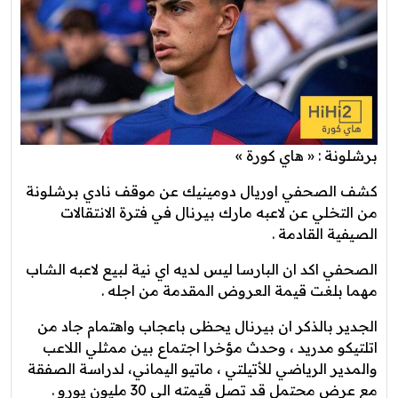
برشلونة : « هاي كورة »
كشف الصحفي اوريال دومينيك عن موقف نادي برشلونة
من التخلي عن لاعبه مارك بيرنال في فترة الانتقالات
الصيفية القادمة .
الصحفي اكد ان البارسا ليس لديه اي نية لبيع لاعبه الشاب
مهما بلغت قيمة العروض المقدمة من اجله .
الجدير بالذكر ان بيرنال يحظى باعجاب واهتمام جاد من
اتلتيكو مدريد ، وحدث مؤخرا اجتماع بين ممثلي اللاعب
والمدير الرياضي للأتيلتي ، ماتيو اليماني، لدراسة الصفقة
مع عرض محتمل قد تصل قيمته الى 30 مليون يورو .