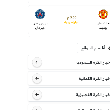
3:00 م
مباراة ودية
مانشستر
باريس سان
يونايتد
جيرمان
5:00 م
أقسام الموقع
ودية( ابو ظبي الرياضية -TV
)
ينتسفاروشي
ريال مدريد
خبار الكرة السعودية
7:00 م
خبار الكرة الالمانية
مباراة ودية
نوتنغهام
برشلونة
فورست
خبار الكرة الانجليزية
8:00 م
مباراة ودية