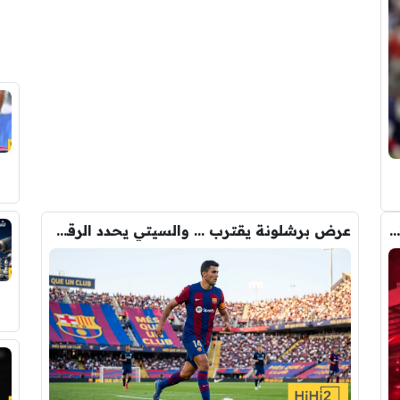
رومانو : برشلونة يُعير أراوخو الى ليفربول .. تفاصيل الصفقة
عرض برشلونة يقترب … والسيتي يحدد الرقم النهائي لبيع رودري