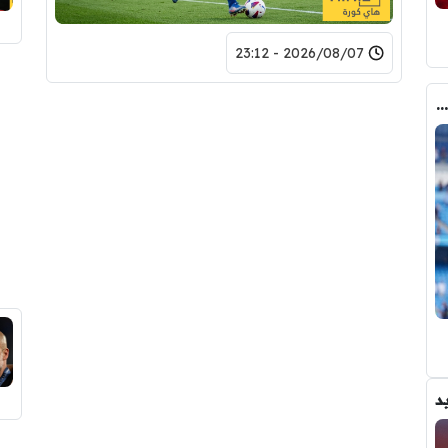
2026/08/07 - 23:12
كواليس مثيرة … ماذا قال غوارديولا لرودري عند استشارته عن ريال مدريد وبرشلونة
د