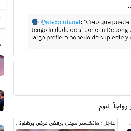
أ
.
أ
 رواجاً اليوم
رودري.. لاعبان مرشحان لحل أزمة ريال مدريد
عاجل : مانشستر سيتي يرفض عرض برشلونة الاول لضم رودري.. ويسخر من قيمته