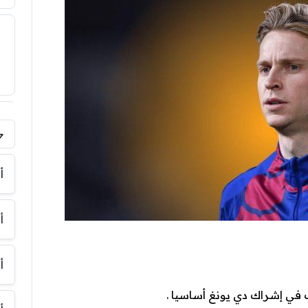
فر
أ
أ
أ
شك في إشراك دي يونغ أساسيا .