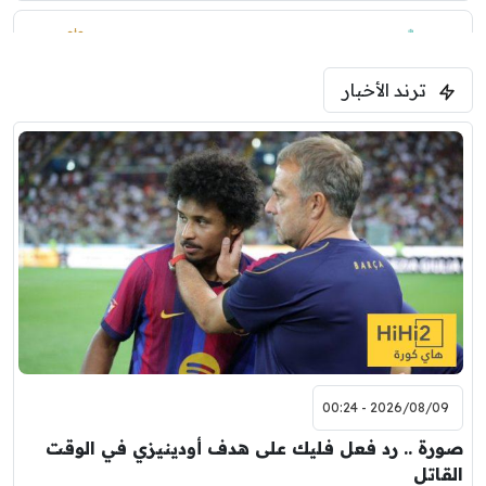
3
2
1:30 م
مباراة ودية
ترند الأخبار
ليفربول
موناكو
2026/08/09 - 00:24
صورة .. رد فعل فليك على هدف أودينيزي في الوقت
القاتل