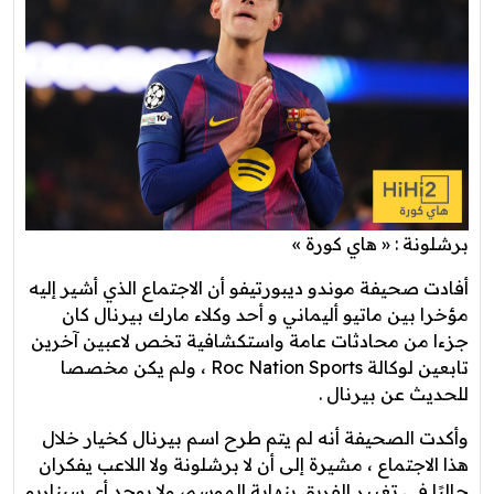
برشلونة : « هاي كورة »
أفادت صحيفة موندو ديبورتيفو أن الاجتماع الذي أشير إليه
مؤخرا بين ماتيو أليماني و أحد وكلاء مارك بيرنال كان
جزءا من محادثات عامة واستكشافية تخص لاعبين آخرين
تابعين لوكالة Roc Nation Sports ، ولم يكن مخصصا
للحديث عن بيرنال .
وأكدت الصحيفة أنه لم يتم طرح اسم بيرنال كخيار خلال
هذا الاجتماع ، مشيرة إلى أن لا برشلونة ولا اللاعب يفكران
حاليًا في تغيير الفريق بنهاية الموسم، ولا يوجد أي سيناريو