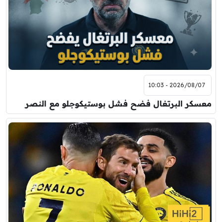
برشلونة
نوتنغهام فورست
8:00 م
مباراة ودية
اودينيزي
برشلونة
2026/08/07 - 10:03
معسكر البرتغال فضح فشل بوستيكوجلو مع النصر