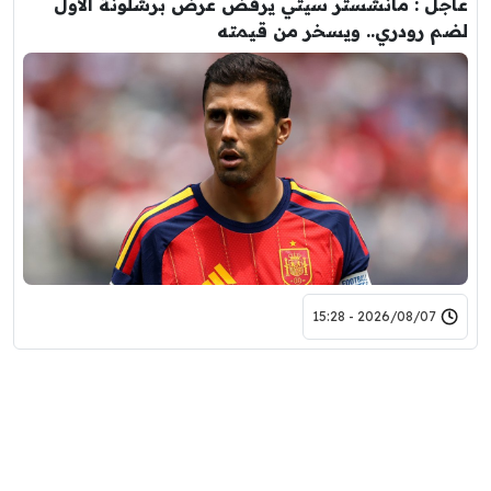
عاجل : مانشستر سيتي يرفض عرض برشلونة الاول
لضم رودري.. ويسخر من قيمته
2026/08/07 - 15:28