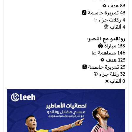
83 هدف ⚽
43 تمريرة حاسمة 🅰️
4 ركلات جزاء ✨
4 ألقاب 🏆
رونالدو مع النصر:
138 مباراة 🏟️
146 مساهمة 📈
123 هدف ⚽
23 تمريرة حاسمة 🅰️
32 ركلة جزاء 🎯
0 ألقاب ❌