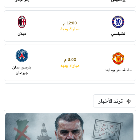
12:00 م
مباراة ودية
تشيلسي
ميلان
3:00 م
مباراة ودية
باريس سان
مانشستر يونايتد
جيرمان
5:00 م
ترند الأخبار
ودية( ابو ظبي الرياضية -TV )
فرينتسفاروشي
ريال مدريد
7:00 م
مباراة ودية