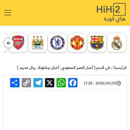
الرئيسية
في قسم [
أخبار النصر السعودي
,
أخبار برشلونة
,
ريال مدريد
]
re
elegram
Copy
WhatsApp
Facebook
X
2026/04/05 - 17:28
Link