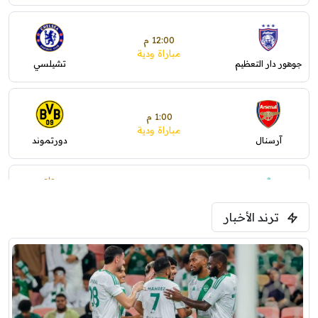
12:00 م
مباراة ودية
جوهور دار التعظيم
تشيلسي
1:00 م
مباراة ودية
آرسنال
دورتموند
1:30 م
مباراة ودية
ترند الأخبار
ليفربول
موناكو