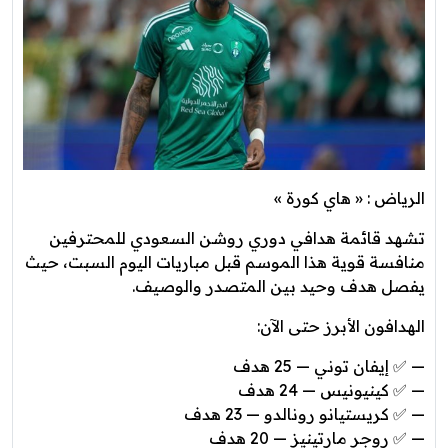
الرياض : « هاي كورة »
تشهد قائمة هدافي دوري روشن السعودي للمحترفين
منافسة قوية هذا الموسم قبل مباريات اليوم السبت، حيث
يفصل هدف وحيد بين المتصدر والوصيف.
الهدافون الأبرز حتى الآن:
— ✅ إيفان توني — 25 هدف
— ✅ كينيونيس — 24 هدف
— ✅ كريستيانو رونالدو — 23 هدف
— ✅ روجر مارتينيز — 20 هدف