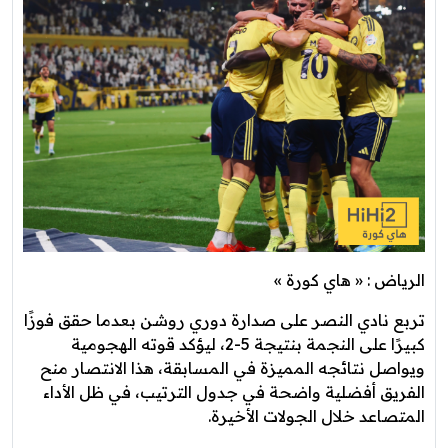
الرياض : « هاي كورة »
تربع نادي النصر على صدارة دوري روشن بعدما حقق فوزًا
كبيرًا على النجمة بنتيجة 5-2، ليؤكد قوته الهجومية
ويواصل نتائجه المميزة في المسابقة، هذا الانتصار منح
الفريق أفضلية واضحة في جدول الترتيب، في ظل الأداء
المتصاعد خلال الجولات الأخيرة.