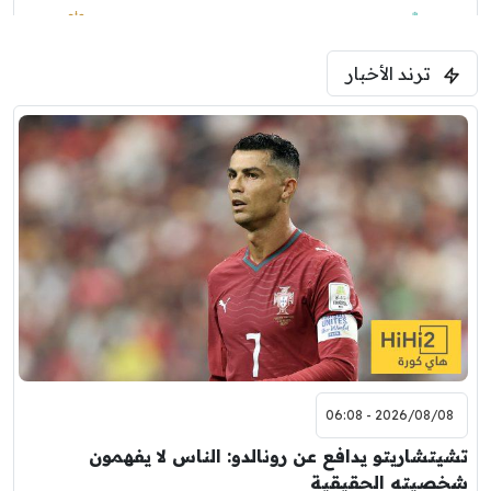
1:30 م
مباراة ودية
ترند الأخبار
ليفربول
موناكو
2026/08/08 - 06:08
تشيتشاريتو يدافع عن رونالدو: الناس لا يفهمون
شخصيته الحقيقية