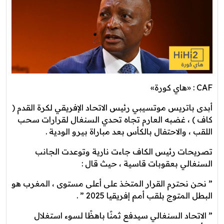
CAF : «هاي كورة»
أبدى باتريس موتسيبي رئيس الاتحاد الإفريقي لكرة القدم (
كاف ) ، غضبه العارم تجاه تحدي السنغال لقرارات سحب
اللقب ، والاحتفال بالكأس بعد مباراة بيرو الودية .
تصريحات رئيس الكاف جاءت نارية وتوعدت الجانب
السنغالي بعقوبات قاسية ، حيث قال :
” نحن نحترم القرار المتخذ على أعلى مستوى ، المغرب هو
البطل المتوج بلقب أمم إفريقيا 2025 ” .
” الاتحاد السنغالي سيدفع ثمنًا باهظًا لسوء استغلال