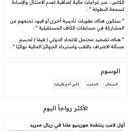
الكأس ، عبر غرامات مالية إضافية لعدم الامتثال والإساءة
لسمعة البطولة ” .
” ستكون هناك عقوبات تأديبية أخرى أو قيود تمنعهم من
المشاركة في مسابقات الكاف المستقبلية ” .
” هناك تصعيد محتمل للاتحاد الدولي ( فيفا ) لحسم
مسألة الاعتراف باللقب واسترداد الجوائز المالية نهائيًا ” .
الوسوم
السنغال
المغرب
كأس أمم إفريقيا
الأكثر رواجاً اليوم
أول لاعب ينتقده مورينيو علنا في ريال مدريد