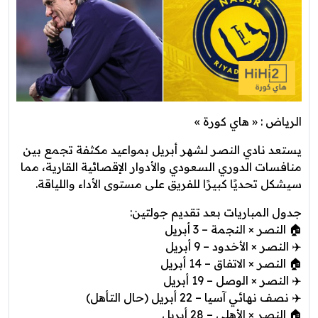
الرياض : « هاي كورة »
يستعد نادي النصر لشهر أبريل بمواعيد مكثفة تجمع بين
منافسات الدوري السعودي والأدوار الإقصائية القارية، مما
سيشكل تحديًا كبيرًا للفريق على مستوى الأداء واللياقة.
جدول المباريات بعد تقديم جولتين:
🏠 النصر × النجمة – 3 أبريل
✈️ النصر × الأخدود – 9 أبريل
🏠 النصر × الاتفاق – 14 أبريل
✈️ النصر × الوصل – 19 أبريل
✈️ نصف نهائي آسيا – 22 أبريل (حال التأهل)
🏠 النصر × الأهلي – 28 أبريل