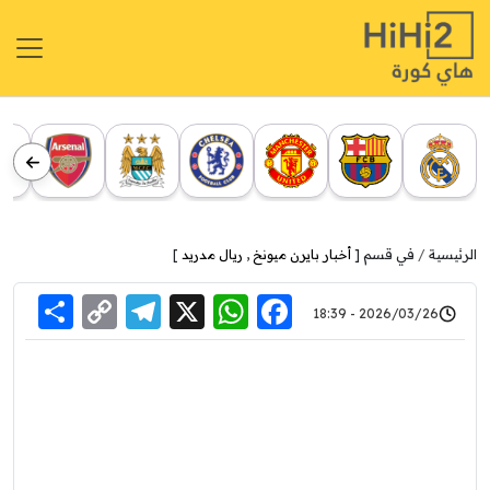
الرئيسية
في قسم [
أخبار بايرن ميونخ
,
ريال مدريد
]
re
elegram
Copy
WhatsApp
Facebook
X
2026/03/26 - 18:39
Link