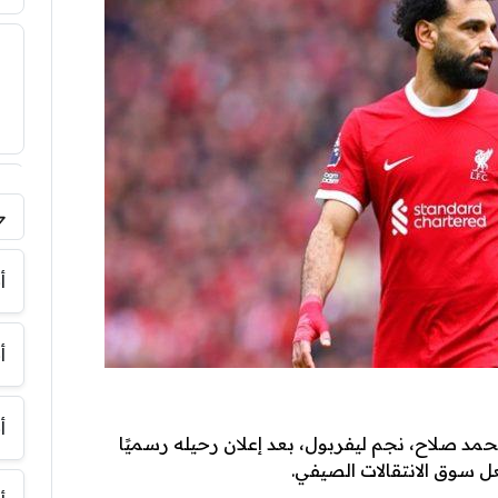
فر
أ
أ
أ
حمد صلاح، نجم ليفربول، بعد إعلان رحيله رسميًا