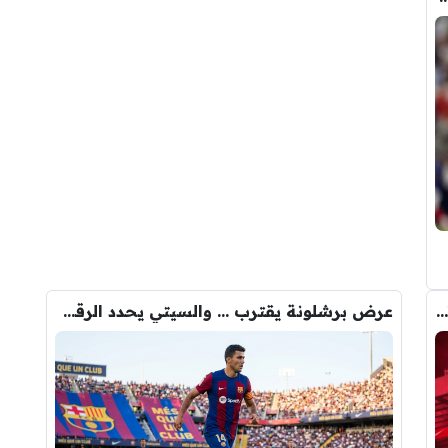
رومانو : برشلونة يُعير أراوخو الى ليفربول .. تفاصيل الصفقة
عرض برشلونة يقترب … والسيتي يحدد الرقم النهائي لبيع رودري