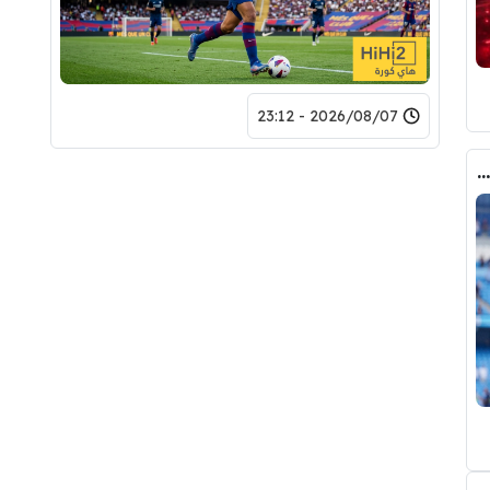
2026/08/07 - 23:12
كواليس مثيرة … ماذا قال غوارديولا لرودري عند استشارته عن ريال مدريد وبرشلونة