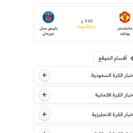
3:00 م
مباراة ودية
مانشستر
باريس سان
يونايتد
جيرمان
5:00 م
أقسام الموقع
ودية( ابو ظبي الرياضية -TV
)
ينتسفاروشي
ريال مدريد
خبار الكرة السعودية
7:00 م
خبار الكرة الالمانية
مباراة ودية
نوتنغهام
برشلونة
فورست
خبار الكرة الانجليزية
8:00 م
مباراة ودية