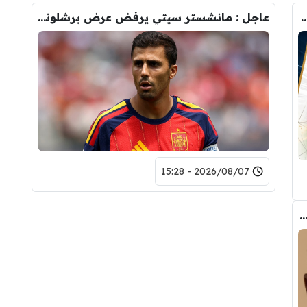
رودري.. لاعبان مرشحان لحل أزمة ريال مدريد
عاجل : مانشستر سيتي يرفض عرض برشلونة الاول لضم رودري.. ويسخر من قيمته
2026/08/07 - 15:28
ب الحقيقي وراء تدخل فليك في صفقة رودري