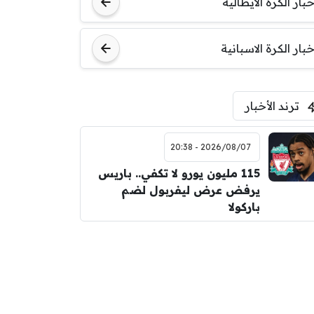
خبار الكرة الايطالية
اودينيزي
برشلونة
خبار الكرة الاسبانية
ترند الأخبار
2026/08/07 - 20:38
115 مليون يورو لا تكفي.. باريس
يرفض عرض ليفربول لضم
باركولا