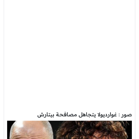
صور : غوارديولا يتجاهل مصافحة بيتارش