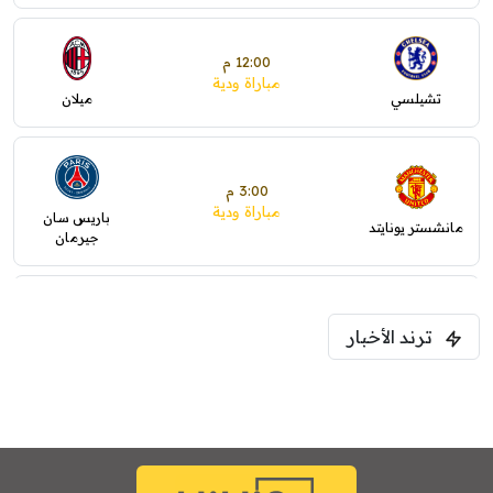
12:00 م
مباراة ودية
تشيلسي
ميلان
3:00 م
مباراة ودية
باريس سان
مانشستر يونايتد
جيرمان
5:00 م
ترند الأخبار
ودية( ابو ظبي الرياضية -TV )
فرينتسفاروشي
ريال مدريد
7:00 م
مباراة ودية
برشلونة
نوتنغهام فورست