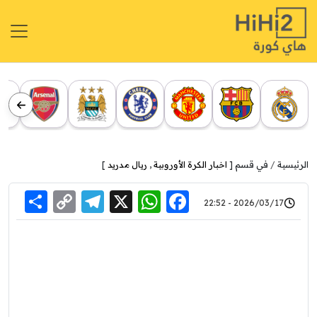
الرئيسية
في قسم [
اخبار الكرة الأوروبية
,
ريال مدريد
]
re
elegram
Copy
WhatsApp
Facebook
X
2026/03/17 - 22:52
Link