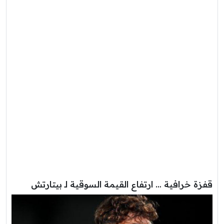
قفزة خرافية … ارتفاع القيمة السوقية لـ بيتارتش