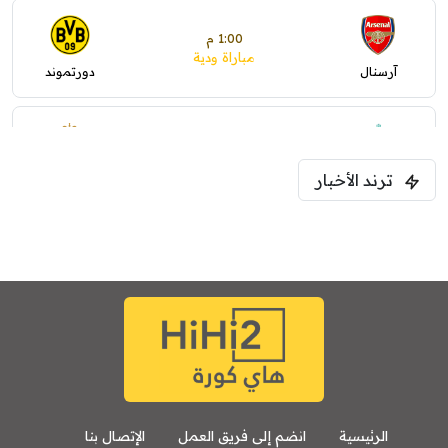
1:00 م
مباراة ودية
آرسنال
دورتموند
1:30 م
مباراة ودية
ترند الأخبار
ليفربول
موناكو
الرئيسية
انضم إلى فريق العمل
الإتصال بنا