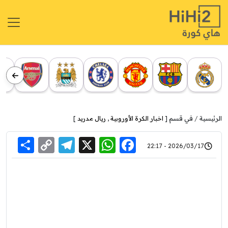
الرئيسية
في قسم [
اخبار الكرة الأوروبية
,
ريال مدريد
]
re
elegram
Copy
WhatsApp
Facebook
X
2026/03/17 - 22:17
Link