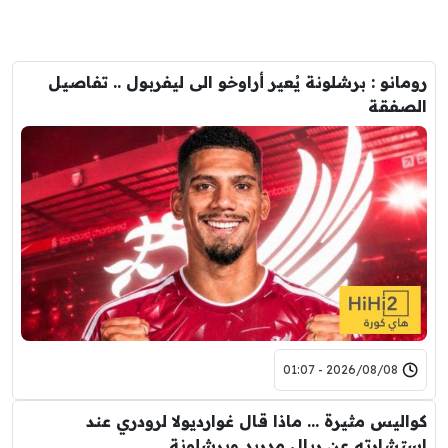
رومانو : برشلونة يُعير أراوخو الى ليفربول .. تفاصيل
الصفقة
2026/08/08 - 01:07
كواليس مثيرة … ماذا قال غوارديولا لرودري عند
استشارته عن ريال مدريد وبرشلونة