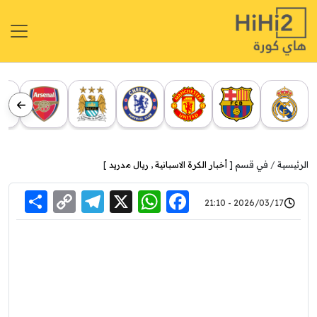
الرئيسية
في قسم [
أخبار الكرة الاسبانية
,
ريال مدريد
]
re
elegram
Copy
WhatsApp
Facebook
X
2026/03/17 - 21:10
Link