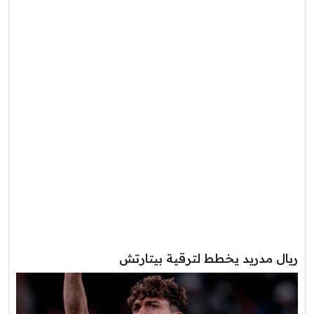
ريال مدريد يخطط لترقية بيتارتش