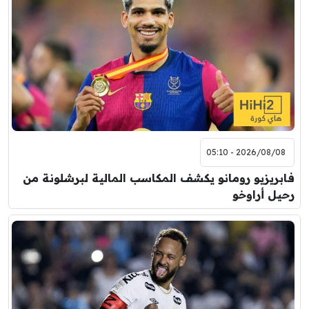
7:00 م
مباراة ودية
برشلونة
نوتنغهام فورست
8:00 م
مباراة ودية
اودينيزي
برشلونة
2026/08/08 - 05:10
فابريزيو رومانو يكشف المكاسب المالية لبرشلونة من
رحيل أراوخو