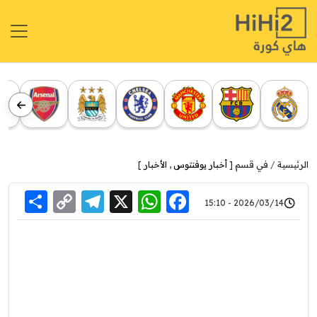
الرئيسية
في قسم [
أخبار يوفنتوس
,
الأخبار
]
re
elegram
Copy
WhatsApp
Facebook
X
2026/03/14 - 15:10
Link