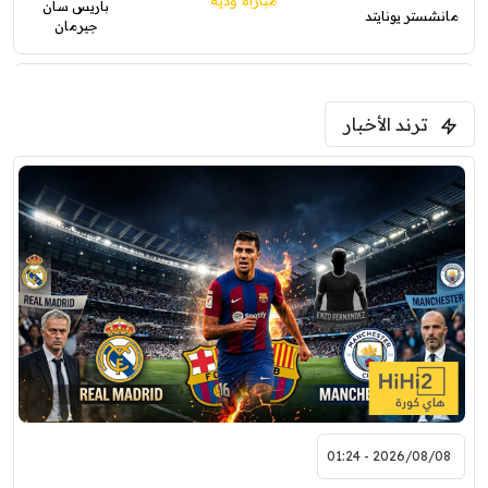
مباراة ودية
باريس سان
مانشستر يونايتد
جيرمان
5:00 م
ترند الأخبار
ودية( ابو ظبي الرياضية -TV )
فرينتسفاروشي
ريال مدريد
7:00 م
مباراة ودية
برشلونة
نوتنغهام فورست
8:00 م
مباراة ودية
اودينيزي
برشلونة
2026/08/08 - 01:24