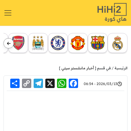
الرئيسية
في قسم [
أخبار مانشستر سيتي
]
re
elegram
Copy
WhatsApp
Facebook
X
2026/03/13 - 06:54
Link