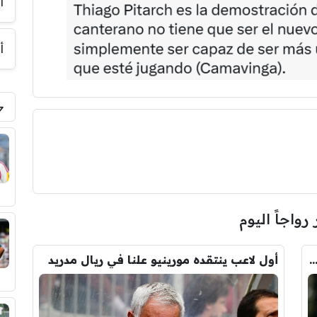
أ
أ
 رواجاً اليوم
يو يعوض رودري بالصفقة التي ينتظرها جمهور الريال
أول لاعب ينتقده مورينيو علنا في ريال مدريد