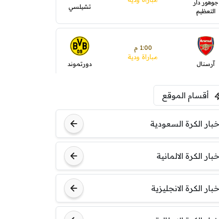
جوهور دار
تشيلسي
التعظيم
1:00 م
مباراة ودية
آرسنال
دورتموند
أقسام الموقع
1:30 م
مباراة ودية
ليفربول
موناكو
خبار الكرة السعودية
خبار الكرة الالمانية
خبار الكرة الانجليزية