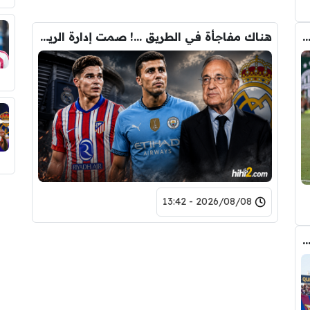
كل تلخص ريال مورينيو في لقاء اليوم امام فيرينكفاروش
هناك مفاجأة في الطريق …! صمت إدارة الريال ليس من باب الصدفة
2026/08/08 - 13:42
بادلية تلوح في الأفق بين برشلونة والسيتي لحسم صفقة رودري