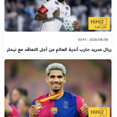
برشلونة
نوتنغهام فورست
8:00 م
مباراة ودية
اودينيزي
برشلونة
2026/08/08 - 00:47
ريال مدريد حارب أندية العالم من أجل التعاقد مع نيمار