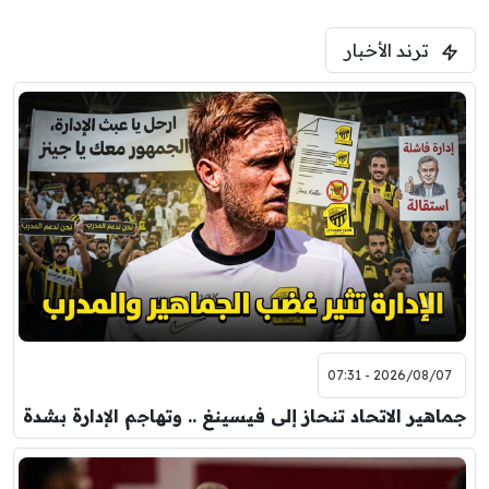
5:00 م
ترند الأخبار
ودية( ابو ظبي الرياضية -TV )
فرينتسفاروشي
ريال مدريد
7:00 م
مباراة ودية
برشلونة
نوتنغهام فورست
8:00 م
مباراة ودية
اودينيزي
برشلونة
2026/08/07 - 07:31
جماهير الاتحاد تنحاز إلى فيسينغ .. وتهاجم الإدارة بشدة