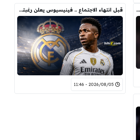
لاعبان من برشلونة لحل أزمة صفقة جوليان ألفاريز !
قبل انتهاء الاجتماع .. فينيسيوس يعلن رغبته في الرحيل عن ريال مدريد !
2026/08/05 - 11:46