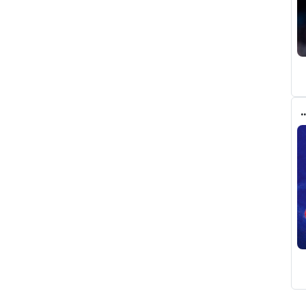
م من أتلتيكو مدريد على برشلونة في ملف ألفاريز