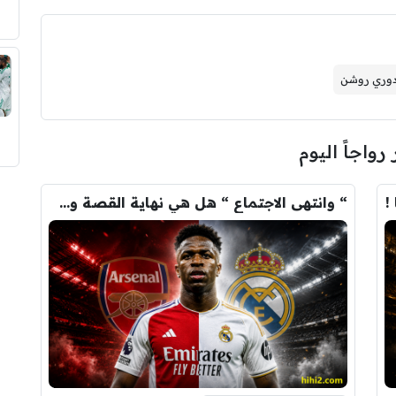
وري روشن
 رواجاً اليوم
!
“ وانتهى الاجتماع “ هل هي نهاية القصة وسيرحل فينيسيوس …؟!