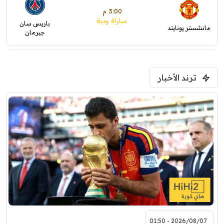
3:00 م
مباراة ودية
باريس سان
مانشستر يونايتد
جيرمان
5:00 م
ترند الأخبار
ودية( ابو ظبي الرياضية -TV )
فرينتسفاروشي
ريال مدريد
7:00 م
مباراة ودية
برشلونة
نوتنغهام فورست
8:00 م
مباراة ودية
اودينيزي
برشلونة
2026/08/07 - 01:50