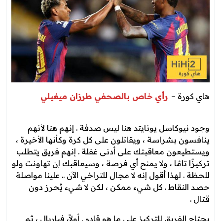
هاي كورة –
رأي خاص بالصحفي طرزان ميغيلي
وجود نيوكاسل يونايتد هنا ليس صدفة . إنهم هنا لأنهم
ينافسون بشراسة ، ويقاتلون على كل كرة وكأنها الأخيرة ،
ويستطيعون معاقبتك على أدنى غفلة . إنهم فريق يتطلب
تركيزًا تامًا ، ولا يمنح أي فرصة ، وسيعاقبك إن تهاونت ولو
للحظة . لهذا أقول إنه لا مجال للتراخي الآن .. علينا مواصلة
حصد النقاط . كل شيء ممكن ، لكن لا شيء يُحرز دون
قتال .
يحتاج الفريق للتركيز على ما هو قادم . أولاً، فياريال ، ثم