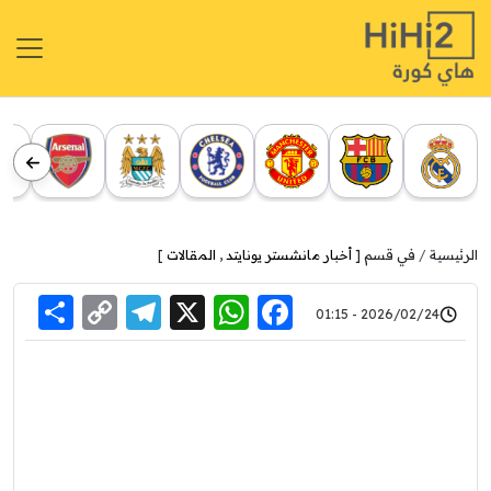
الرئيسية
في قسم [
أخبار مانشستر يونايتد
,
المقالات
]
re
elegram
Copy
WhatsApp
Facebook
X
2026/02/24 - 01:15
Link