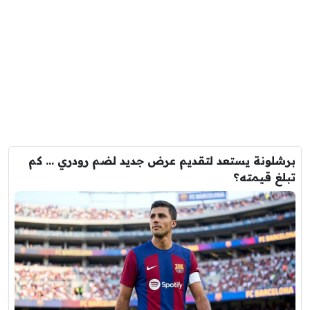
برشلونة يستعد لتقديم عرض جديد لضم رودري … كم
تبلغ قيمته؟