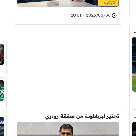
2026/08/06 - 20:01
وأحد افراد ادارة ريال مدريد بعد انهيار صفقة رودري
ري عن ريال مدريد وقربته من برشلونة
تحذير لبرشلونة من صفقة رودري