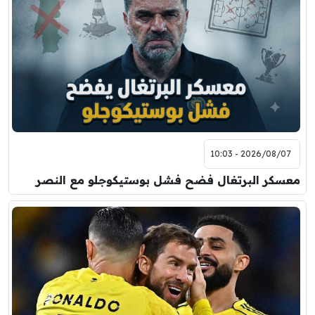
7:00 م
مباراة ودية
برشلونة
نوتنغهام فورست
8:00 م
مباراة ودية
اودينيزي
برشلونة
2026/08/07 - 10:03
معسكر البرتغال فضح فشل بوستيكوجلو مع النصر