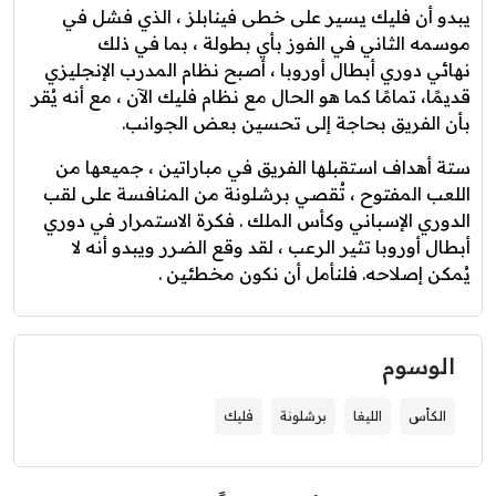
يبدو أن فليك يسير على خطى فينابلز ، الذي فشل في
موسمه الثاني في الفوز بأي بطولة ، بما في ذلك
نهائي دوري أبطال أوروبا ، أصبح نظام المدرب الإنجليزي
قديمًا، تمامًا كما هو الحال مع نظام فليك الآن ، مع أنه يُقر
بأن الفريق بحاجة إلى تحسين بعض الجوانب.
ستة أهداف استقبلها الفريق في مباراتين ، جميعها من
اللعب المفتوح ، تُقصي برشلونة من المنافسة على لقب
الدوري الإسباني وكأس الملك . فكرة الاستمرار في دوري
أبطال أوروبا تثير الرعب ، لقد وقع الضرر ويبدو أنه لا
يُمكن إصلاحه. فلنأمل أن نكون مخطئين .
الوسوم
الكأس
الليغا
برشلونة
فليك