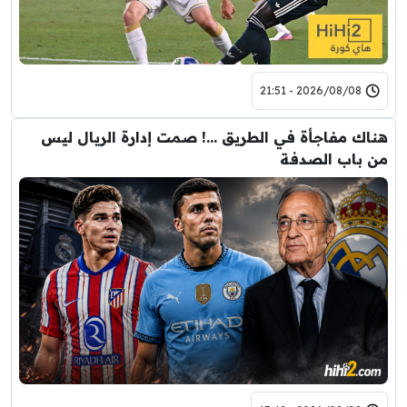
2026/08/08 - 21:51
هناك مفاجأة في الطريق …! صمت إدارة الريال ليس
من باب الصدفة