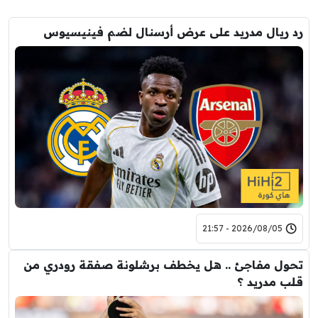
رد ريال مدريد على عرض أرسنال لضم فينيسيوس
2026/08/05 - 21:57
تحول مفاجئ .. هل يخطف برشلونة صفقة رودري من
قلب مدريد ؟