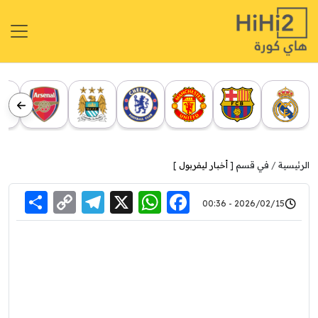
الرئيسية
في قسم [
أخبار ليفربول
]
re
elegram
Copy
WhatsApp
Facebook
X
2026/02/15 - 00:36
Link