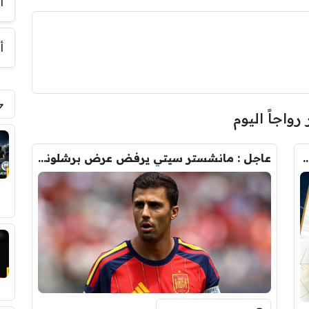
أ
أ
 رواجاً اليوم
رودري.. لاعبان مرشحان لحل أزمة ريال مدريد
عاجل : مانشستر سيتي يرفض عرض برشلونة الاول لضم رودري.. ويسخر من قيمته