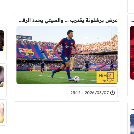
رومانو : برشلونة يُعير أراوخو الى ليفربول .. تفاصيل الصفقة
عرض برشلونة يقترب … والسيتي يحدد الرقم النهائي لبيع رودري
2026/08/07 - 23:12
كواليس مثيرة … ماذا قال غوارديولا لرودري عند استشارته عن ريال مدريد وبرشلونة