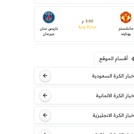
3:00 م
مباراة ودية
مانشستر
باريس سان
يونايتد
جيرمان
5:00 م
أقسام الموقع
ودية( ابو ظبي الرياضية -TV
)
ينتسفاروشي
ريال مدريد
خبار الكرة السعودية
7:00 م
خبار الكرة الالمانية
مباراة ودية
نوتنغهام
برشلونة
فورست
خبار الكرة الانجليزية
8:00 م
مباراة ودية