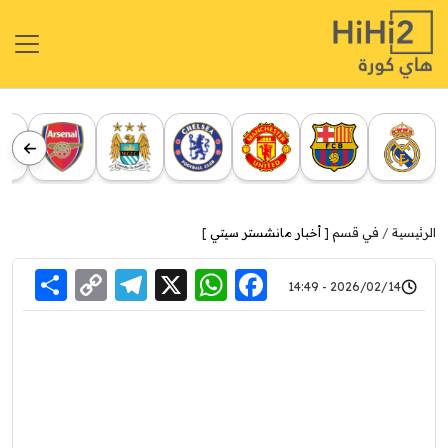
الرئيسية
في قسم [
أخبار مانشستر سيتي
]
re
elegram
Copy
WhatsApp
Facebook
X
2026/02/14 - 14:49
Link