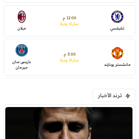
12:00 م
مباراة ودية
تشيلسي
ميلان
3:00 م
مباراة ودية
باريس سان
مانشستر يونايتد
جيرمان
5:00 م
ترند الأخبار
ودية( ابو ظبي الرياضية -TV )
فرينتسفاروشي
ريال مدريد
7:00 م
مباراة ودية
برشلونة
نوتنغهام فورست