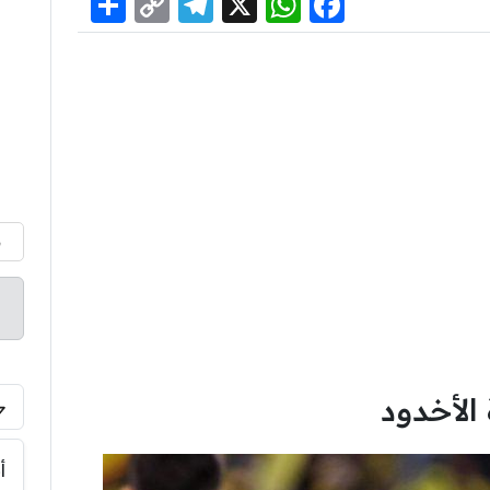
Share
Telegram
Copy
WhatsApp
Facebook
X
Link
م
الأخدود
أ