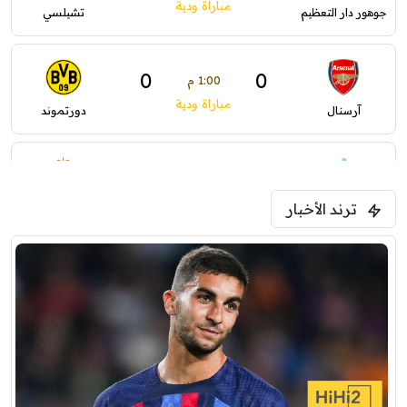
مباراة ودية
جوهور دار التعظيم
تشيلسي
0
0
1:00 م
مباراة ودية
آرسنال
دورتموند
0
0
1:30 م
مباراة ودية
ترند الأخبار
ليفربول
موناكو