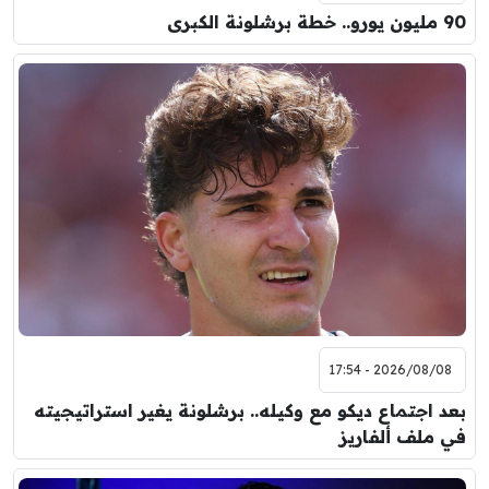
90 مليون يورو.. خطة برشلونة الكبرى
2026/08/08 - 17:54
بعد اجتماع ديكو مع وكيله.. برشلونة يغير استراتيجيته
في ملف ألفاريز